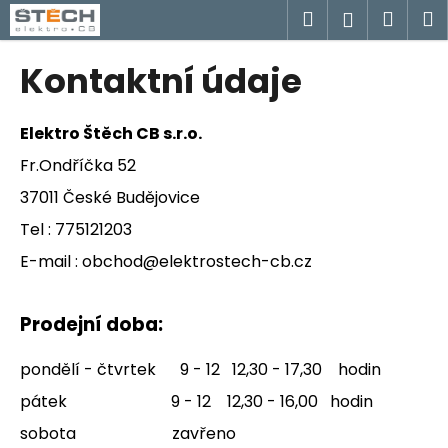
K
Přejít
Hledat
Náku
M
Přihlášen
na
o
obsah
Zpět
Zpět
košík
š
Kontaktní údaje
í
C
k
o
Elektro Štěch CB s.r.o.
p
Fr.Ondříčka 52
o
37011 České Budějovice
t
Tel : 775121203
ř
e
E-mail : obchod@elektrostech-cb.cz
b
u
Prodejní doba:
j
e
pondělí - čtvrtek 9 - 12 12,30 - 17,30 hodin
t
pátek 9 - 12 12,30 - 16,00 hodin
e
sobota zavřeno
n