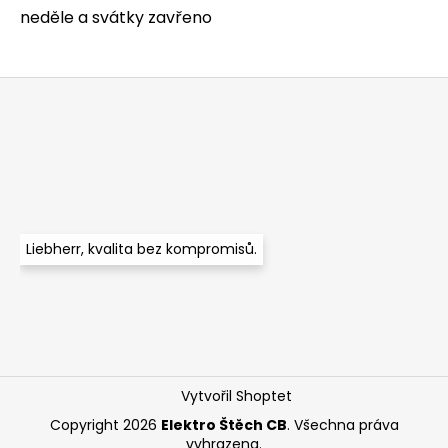
neděle a svátky zavřeno
a
j
í
Z
t
á
?
p
a
t
í
HLEDAT
Liebherr, kvalita bez kompromisů.
Vytvořil Shoptet
Copyright 2026
Elektro Štěch CB
. Všechna práva
vyhrazena.